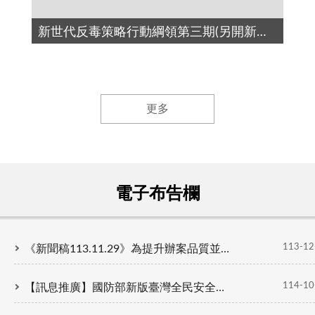
新世代反毒策略行動綱領第三期(另開新視窗)
更多
電子布告欄
113-12
《新聞稿113.11.29》為提升辦案品質並精進檢察機關之間經驗傳承交流，本署 特於本年11 月 29日首次舉辦創署以來檔案展覽。
114-10
【訊息推廣】國防部新版臺灣全民安全指引手冊《當危機來臨時：臺灣全民安全指引》