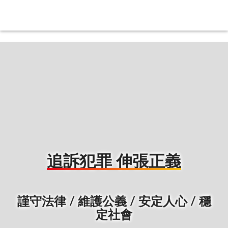
:::
:::
追訴犯罪 伸張正義
謹守法律 / 維護公義 / 安定人心 / 穩
定社會