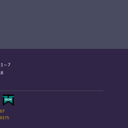
11～7
18
-07
0175