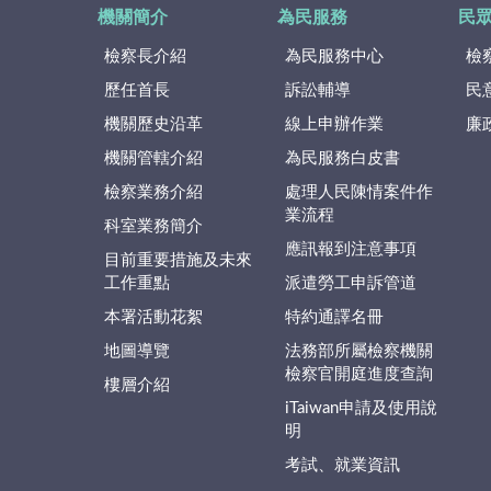
機關簡介
為民服務
民
檢察長介紹
為民服務中心
檢
歷任首長
訴訟輔導
民
機關歷史沿革
線上申辦作業
廉
機關管轄介紹
為民服務白皮書
檢察業務介紹
處理人民陳情案件作
業流程
科室業務簡介
應訊報到注意事項
目前重要措施及未來
工作重點
派遣勞工申訴管道
本署活動花絮
特約通譯名冊
地圖導覽
法務部所屬檢察機關
檢察官開庭進度查詢
樓層介紹
iTaiwan申請及使用說
明
考試、就業資訊