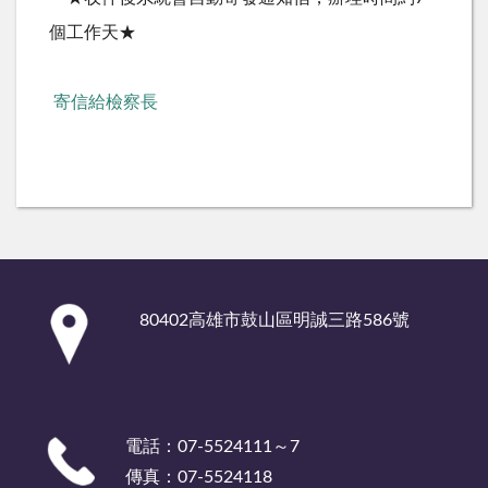
個工作天★
寄信給檢察長
:::
80402高雄市鼓山區明誠三路586號
電話：07-5524111～7
傳真：07-5524118