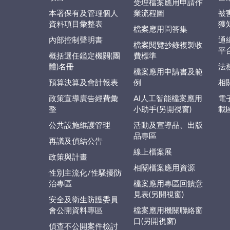
受理檔案應用申請作
本署保有及管理個人
業流程圖
被
資料項目彙整表
獲
檔案應用問答集
內部控制聲明書
通
檔案閱覽抄錄複製收
平
概括選任鑑定機關(團
費標準
體)名冊
法
檔案應用申請書及範
預算決算及會計報表
例
相
政策宣導廣告經費彙
AI人工智能檔案應用
電
整
小助手(另開視窗)
載
公共設施維護管理
活動及宣導品、出版
品專區
再議及偵結公告
線上檔案展
政策與計畫
相關檔案應用資源
性別主流化/性騷擾防
治專區
檔案應用專區回饋意
見表(另開視窗)
安全及衛生防護委員
會公開資料專區
檔案應用機關聯絡窗
口(另開視窗)
偵查不公開案件檢討