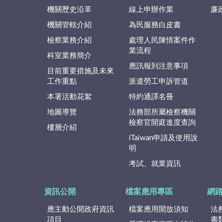
機關歷史沿革
線上申辦作業
廉
機關管轄介紹
為民服務白皮書
檢察業務介紹
處理人民陳情案件作
業流程
科室業務簡介
應訊報到注意事項
目前重要措施及未來
工作重點
派遣勞工申訴管道
本署活動花絮
特約通譯名冊
地圖導覽
法務部所屬檢察機關
檢察官開庭進度查詢
樓層介紹
iTaiwan申請及使用說
明
考試、就業資訊
資訊公開
檔案應用專區
網
應主動公開政府資訊
檔案應用開放須知
法
項目
書