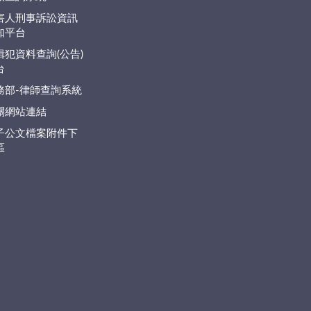
害人刑事訴訟資訊
知平台
緝犯資料查詢(公告)
台
務部-律師查詢系統
關網站連結
子公文檔案附件下
區