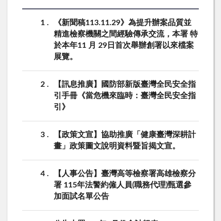
1
《新聞稿113.11.29》為提升辦案品質並
精進檢察機關之間經驗傳承交流，本署 特
於本年11 月 29日首次舉辦創署以來檔案
展覽。
2
【訊息推廣】國防部新版臺灣全民安全指
引手冊《當危機來臨時：臺灣全民安全指
引》
3
【政策文宣】協助推廣「健康臺灣深耕計
畫」政策圖文說明資料暨旨揭文宣。
4
【人事公告】臺灣高等檢察署高雄檢察分
署 115年法警約僱人員(職務代理)甄選參
加面試名單公告