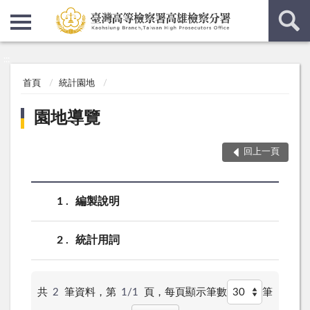
:::
:::
首頁
統計園地
園地導覽
回上一頁
1
編製說明
2
統計用詞
共
2
筆資料，第
1/1
頁，
每頁顯示筆數
筆