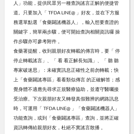
人」功能，提供民眾另一種查詢謠言正解的便捷管
道。只要加入「 TFDA LINE@ 」好友，並在下方服
務選單點選「食藥闢謠機器人」，輸入想要查證的
關鍵字，簡單兩步驟，便可開始查詢相關資訊囉 操
作步驟亦可參考附件 。
食藥署提醒，收到親朋好友轉載的傳言時，要「 停
停止轉載謠言」、「 看 看正解長知識」、「 聽 聽
專家破迷思」：未確實訊息正確性之前勿轉載；快
上「食藥闢謠專區」看看類似傳言 的正確解答；感
覺身體不適應先尋求正規醫療協助，並遵守醫囑接
受治療。下次親朋好友又轉發真假難辨的網路訊息
時，可運用「 TFDA LINE@ 」「食藥闢謠機器人」
功能查詢，或到「食藥闢謠專區」查詢，並將正確
資訊轉傳給親朋好友，杜絕不實謠言散播 。