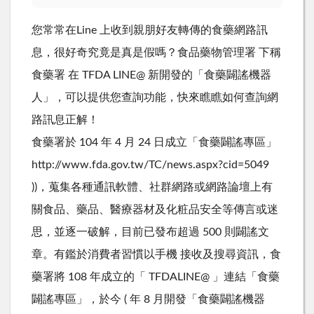
您常常在Line 上收到親朋好友轉傳的食藥網路訊
息，很好奇究竟是真是假嗎？食品藥物管理署 下稱
食藥署 在 TFDA LINE@ 新開發的「食藥闢謠機器
人」，可以提供您查詢功能，快來瞧瞧如何查詢網
路訊息正解！
食藥署於 104 年 4 月 24 日成立「食藥闢謠專區」
http://www.fda.gov.tw/TC/news.aspx?cid=5049
))，蒐集各種通訊軟體、社群網路或網路論壇上有
關食品、藥品、醫療器材及化粧品安全等傳言或迷
思，並逐一破解，目前已發布超過 500 則闢謠文
章。有鑑於消費者習慣以手機 接收及搜尋資訊，食
藥署將 108 年成立的「 TFDALINE@ 」連結「食藥
闢謠專區」，於今 ( 年 8 月開發「食藥闢謠機器