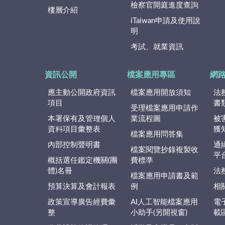
檢察官開庭進度查詢
樓層介紹
iTaiwan申請及使用說
明
考試、就業資訊
資訊公開
檔案應用專區
網
應主動公開政府資訊
檔案應用開放須知
法
項目
書
受理檔案應用申請作
本署保有及管理個人
業流程圖
被
資料項目彙整表
獲
檔案應用問答集
內部控制聲明書
通
檔案閱覽抄錄複製收
平
概括選任鑑定機關(團
費標準
體)名冊
法
檔案應用申請書及範
預算決算及會計報表
例
相
政策宣導廣告經費彙
AI人工智能檔案應用
電
整
小助手(另開視窗)
載