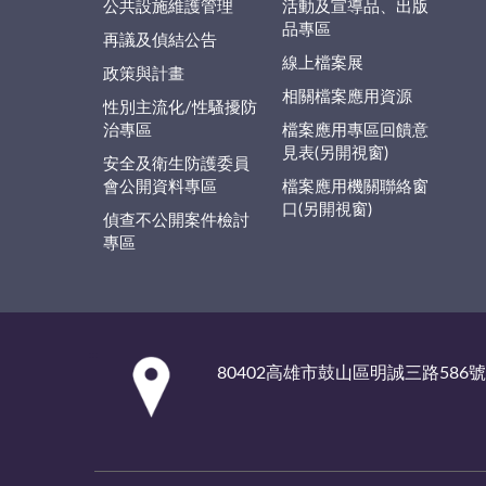
公共設施維護管理
活動及宣導品、出版
品專區
再議及偵結公告
線上檔案展
政策與計畫
相關檔案應用資源
性別主流化/性騷擾防
治專區
檔案應用專區回饋意
見表(另開視窗)
安全及衛生防護委員
會公開資料專區
檔案應用機關聯絡窗
口(另開視窗)
偵查不公開案件檢討
專區
:::
80402高雄市鼓山區明誠三路586號