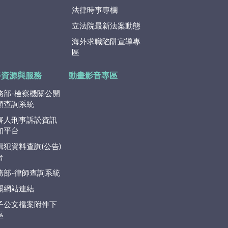
法律時事專欄
立法院最新法案動態
海外求職陷阱宣導專
區
路資源與服務
動畫影音專區
務部-檢察機關公開
類查詢系統
害人刑事訴訟資訊
知平台
緝犯資料查詢(公告)
台
務部-律師查詢系統
關網站連結
子公文檔案附件下
區