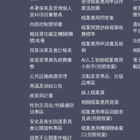
受理檔案應用申請作
本署保有及管理個人
業流程圖
被
資料項目彙整表
獲
檔案應用問答集
內部控制聲明書
通
檔案閱覽抄錄複製收
平
概括選任鑑定機關(團
費標準
體)名冊
法
檔案應用申請書及範
預算決算及會計報表
例
相
政策宣導廣告經費彙
AI人工智能檔案應用
電
整
小助手(另開視窗)
載
公共設施維護管理
活動及宣導品、出版
品專區
再議及偵結公告
線上檔案展
政策與計畫
相關檔案應用資源
性別主流化/性騷擾防
治專區
檔案應用專區回饋意
見表(另開視窗)
安全及衛生防護委員
會公開資料專區
檔案應用機關聯絡窗
口(另開視窗)
偵查不公開案件檢討