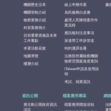
機關歷史沿革
線上申辦作業
廉
機關管轄介紹
為民服務白皮書
檢察業務介紹
處理人民陳情案件作
業流程
科室業務簡介
應訊報到注意事項
目前重要措施及未來
工作重點
派遣勞工申訴管道
本署活動花絮
特約通譯名冊
地圖導覽
法務部所屬檢察機關
檢察官開庭進度查詢
樓層介紹
iTaiwan申請及使用說
明
考試、就業資訊
資訊公開
檔案應用專區
網
應主動公開政府資訊
檔案應用開放須知
法
項目
書