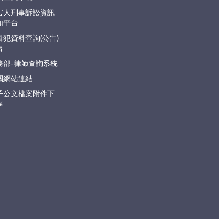
害人刑事訴訟資訊
知平台
緝犯資料查詢(公告)
台
務部-律師查詢系統
關網站連結
子公文檔案附件下
區