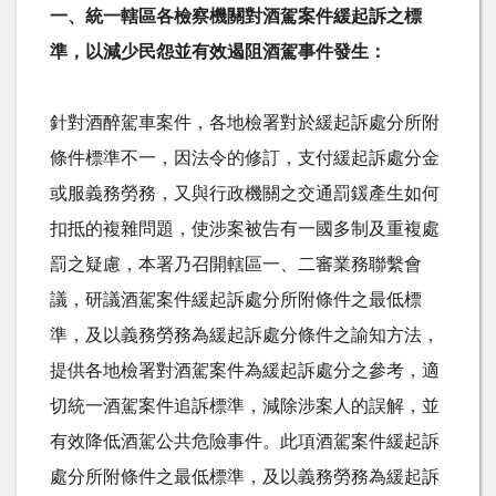
一、統一轄區各檢察機關對酒駕案件緩起訴之標
準，以減少民怨並有效遏阻酒駕事件發生：
針對酒醉駕車案件，各地檢署對於緩起訴處分所附
條件標準不一，因法令的修訂，支付緩起訴處分金
或服義務勞務，又與行政機關之交通罰鍰產生如何
扣抵的複雜問題，使涉案被告有一國多制及重複處
罰之疑慮，本署乃召開轄區一、二審業務聯繫會
議，研議酒駕案件緩起訴處分所附條件之最低標
準，及以義務勞務為緩起訴處分條件之諭知方法，
提供各地檢署對酒駕案件為緩起訴處分之參考，適
切統一酒駕案件追訴標準，減除涉案人的誤解，並
有效降低酒駕公共危險事件。此項酒駕案件緩起訴
處分所附條件之最低標準，及以義務勞務為緩起訴