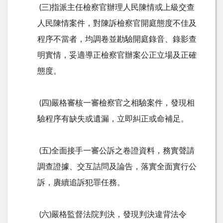
(三)指派主任檢察官辦理人民陳情或上級交查
人民陳情案件，對陳訴檢察官開庭態度不佳及
程序不當者，均調卷並勘驗開庭錄音、錄影查
明實情，妥適導正檢察官辦案公正立場及正確
態度。
(四)嚴格審核一審檢察官之相驗案件，發現相
驗程序有缺失或遺漏，立即糾正或命補足。
(五)全面接手一審公訴之卷證資料，務實聲請
調查證據、交互詰問及論告，落實全面實行公
訴，賡續追訴犯罪任務。
(六)嚴格監督法院判決，發現判決違背法令