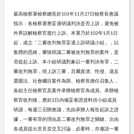
最高檢察署檢察總長於101年11月27日檢察長會議
指示：各檢察署應妥適研議判決是否上訴，避免被
外界誤解檢察官濫行上訴。本署乃於102年1月1日
起，成立「二審改判無罪妥適上訴研議小組」，以
集體的思維，審慎研議二審被改判無罪的案件，是
否提起上訴。本小組研議對象以一審判決有罪，二
審改判無罪，得上訴三審，且屬貪瀆、性侵、違反
選罷法、社會矚目案件為限。檢察長擔任召集人，
各組主任檢察官及案件承辦檢察官為成員。承辦檢
察官收判後，應於2日內備妥卷證資料供小組成員
研讀，每週三召開會議，先由承辦人報告起訴之證
據，一審有罪的理由及二審改判無罪之關鍵。次由
各成員提出意見並交叉討論，必要時，亦邀請一審