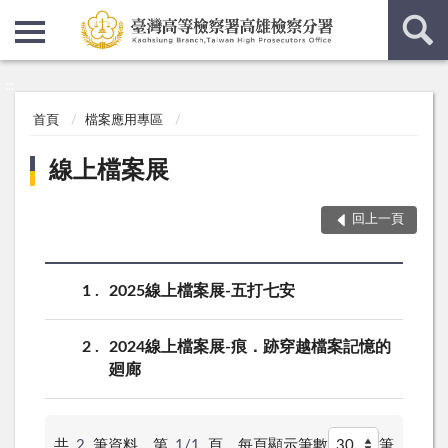
:::
:::
首頁
檔案應用專區
線上檔案展
回上一頁
1
2025線上檔案展-五打七安
2
2024線上檔案展-痕．跡穿越檔案記憶的
廻廊
共
2
筆資料，第
1/1
頁，
每頁顯示筆數
筆