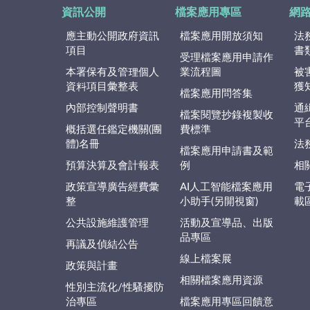
資訊公開
檔案應用專區
網
應主動公開政府資訊
檔案應用開放須知
法
項目
書
受理檔案應用申請作
本署保有及管理個人
業流程圖
被
資料項目彙整表
獲
檔案應用問答集
內部控制聲明書
通
檔案閱覽抄錄複製收
平
概括選任鑑定機關(團
費標準
體)名冊
法
檔案應用申請書及範
預算決算及會計報表
例
相
政策宣導廣告經費彙
AI人工智能檔案應用
電
整
小助手(另開視窗)
載
公共設施維護管理
活動及宣導品、出版
品專區
再議及偵結公告
線上檔案展
政策與計畫
相關檔案應用資源
性別主流化/性騷擾防
治專區
檔案應用專區回饋意