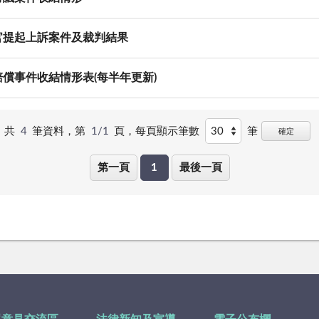
官提起上訴案件及裁判結果
償事件收結情形表(每半年更新)
共
4
筆資料，第
1/1
頁，
每頁顯示筆數
筆
確定
第一頁
1
最後一頁