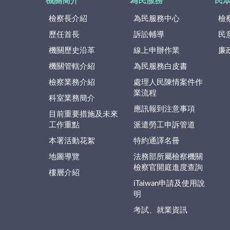
機關簡介
為民服務
民
檢察長介紹
為民服務中心
檢
歷任首長
訴訟輔導
民
機關歷史沿革
線上申辦作業
廉
機關管轄介紹
為民服務白皮書
檢察業務介紹
處理人民陳情案件作
業流程
科室業務簡介
應訊報到注意事項
目前重要措施及未來
工作重點
派遣勞工申訴管道
本署活動花絮
特約通譯名冊
地圖導覽
法務部所屬檢察機關
檢察官開庭進度查詢
樓層介紹
iTaiwan申請及使用說
明
考試、就業資訊