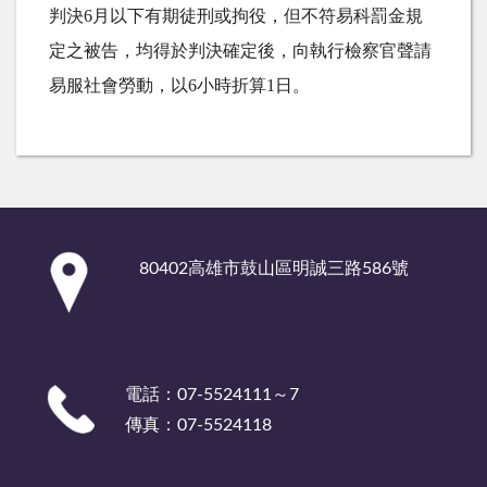
判決
6
月以下有期徒刑或拘役，但不符易科罰金規
定之被告，均得於判決確定後，向執行檢察官聲請
易服社會勞動，以
6
小時折算
1
日。
:::
80402高雄市鼓山區明誠三路586號
電話：07-5524111～7
傳真：07-5524118