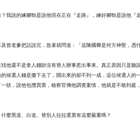
道？我說的練腳勁是說他現在正在『走路』，練好腳勁是說他『
不及曾老爹把話說完，急著就問道：「這陳國卿是何方神聖，憑
在找他還不是拿人錢財沒有替人辦事惹出事來。真正原因只是聽
動的候選人錢是撒下去了，開出來的卻不到一成，這位候選人的
了一狀，說他包攬買票，檢察官傳他調查案情，他就是不敢到庭
，什麼黑道、白道。替別人拉拉選票有這麼嚴重嗎？