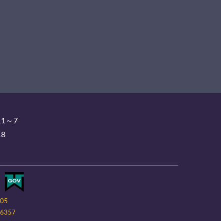
11～7
18
-05
6357