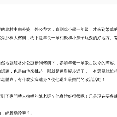
樸的農村中由外婆、外公帶大，直到唸小學一年級，才來到繁華
屋旁那棵大榕樹，樹下是年長一輩相聚和小孩子玩耍的好地方。
自然地就隨著外公踱步到榕樹下，參加年老一輩談古說今的陣容
的話題，也是由他來挑起，那就是選舉腳步近了，一有選舉就忙
年老體衰，有什麼疾病纏身？使他退出最熱門的政治活動！
舉到了專門替人抬轎的陳老嗎？他身體好得很呢！只是現在要多
山，練腳勁幹嘛？」