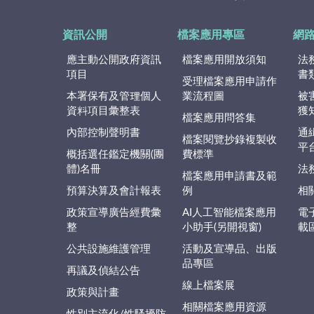
資訊公開
檔案應用專區
網
應主動公開政府資訊
檔案應用開放須知
法
項目
書
受理檔案應用申請作
本署保有及管理個人
業流程圖
被
資料項目彙整表
獲
檔案應用問答集
內部控制聲明書
通
檔案閱覽抄錄複製收
平
概括選任鑑定機關(團
費標準
體)名冊
法
檔案應用申請書及範
預算決算及會計報表
例
相
政策宣導廣告經費彙
AI人工智能檔案應用
電
整
小助手(另開視窗)
載
公共設施維護管理
活動及宣導品、出版
品專區
再議及偵結公告
線上檔案展
政策與計畫
相關檔案應用資源