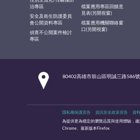
性別主流化/性騷擾防
治專區
檔案應用專區回饋意
見表(另開視窗)
安全及衛生防護委員
會公開資料專區
檔案應用機關聯絡窗
口(另開視窗)
偵查不公開案件檢討
專區
:::
80402高雄市鼓山區明誠三路586號
隱私權保護宣告
資訊安全政策宣告
資
為提供更為穩定的瀏覽品質與使用體驗，建議
Chrome、最新版本Firefox