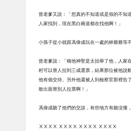
曾老爹又說：「您真的不知道或是假的不知
人家找到，現在黑白兩道都在找他啊！」
小孫子從小就跟馮偉成玩在一處的林爺爺等
曾老爹說：「稱他神聖是太抬舉了他，人家
村可以替人拉到三成選票，結果那位被他說
他有個交待。另外他還被人到檢察官那裡告
敢出面替別人拉票啊！」
馮偉成聽了他們的交談，有些地方有聽沒懂
ⅩⅩⅩⅩ ⅩⅩⅩⅩ ⅩⅩⅩⅩ ⅩⅩⅩⅩ