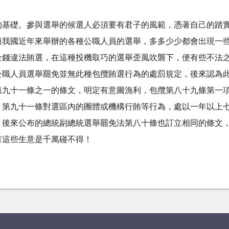
的基礎。參與選舉的候選人必須要有君子的風範，憑著自己的踏
過我國近年來舉辦的各種公職人員的選舉，多多少少都會出現一
金錢違法賄選，在這種投機取巧的選舉歪風吹襲下，便有些不法
公職人員選舉罷免並無此種包攬賄選行為的處罰規定，後來認為
第九十一條之一的條文，明定有意圖漁利，包攬第八十九條第一
，第九十一條對選區內的團體或機構行賄等行為，處以一年以上
。後來公布的總統副總統選舉罷免法第八十條也訂立相同的條文
有這些生意是千萬碰不得！