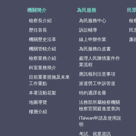
機關簡介
為民服務
民
檢察長介紹
為民服務中心
檢
歷任首長
訴訟輔導
民
機關歷史沿革
線上申辦作業
廉
機關管轄介紹
為民服務白皮書
檢察業務介紹
處理人民陳情案件作
業流程
科室業務簡介
應訊報到注意事項
目前重要措施及未來
工作重點
派遣勞工申訴管道
本署活動花絮
特約通譯名冊
地圖導覽
法務部所屬檢察機關
檢察官開庭進度查詢
樓層介紹
iTaiwan申請及使用說
明
考試、就業資訊