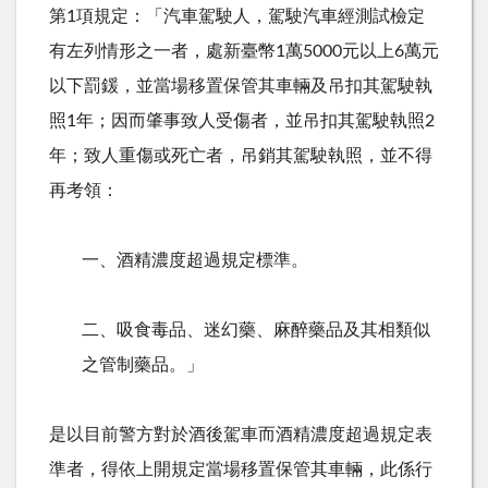
第1項規定：「汽車駕駛人，駕駛汽車經測試檢定
有左列情形之一者，處新臺幣1萬5000元以上6萬元
以下罰鍰，並當場移置保管其車輛及吊扣其駕駛執
照1年；因而肇事致人受傷者，並吊扣其駕駛執照2
年；致人重傷或死亡者，吊銷其駕駛執照，並不得
再考領：
一、酒精濃度超過規定標準。
二、吸食毒品、迷幻藥、麻醉藥品及其相類似
之管制藥品。」
是以目前警方對於酒後駕車而酒精濃度超過規定表
準者，得依上開規定當場移置保管其車輛，此係行