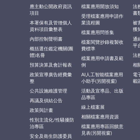
應主動公開政府資訊
檔案應用開放須知
法
項目
書
受理檔案應用申請作
本署保有及管理個人
業流程圖
被
資料項目彙整表
獲
檔案應用問答集
內部控制聲明書
通
檔案閱覽抄錄複製收
平
概括選任鑑定機關(團
費標準
體)名冊
法
檔案應用申請書及範
預算決算及會計報表
例
相
政策宣導廣告經費彙
AI人工智能檔案應用
電
整
小助手(另開視窗)
載
公共設施維護管理
活動及宣導品、出版
品專區
再議及偵結公告
線上檔案展
政策與計畫
相關檔案應用資源
性別主流化/性騷擾防
治專區
檔案應用專區回饋意
見表(另開視窗)
安全及衛生防護委員