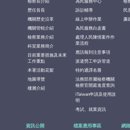
檢察長介紹
為民服務中心
檢
歷任首長
訴訟輔導
民
機關歷史沿革
線上申辦作業
廉
機關管轄介紹
為民服務白皮書
檢察業務介紹
處理人民陳情案件作
業流程
科室業務簡介
應訊報到注意事項
目前重要措施及未來
工作重點
派遣勞工申訴管道
本署活動花絮
特約通譯名冊
地圖導覽
法務部所屬檢察機關
檢察官開庭進度查詢
樓層介紹
iTaiwan申請及使用說
明
考試、就業資訊
資訊公開
檔案應用專區
網