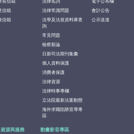
察長信箱
法律名詞
電子公布欄
意信箱
法律常識問題
會計公告
政信箱
法學及法規資料庫查
公示送達
詢
常見問題
檢察新論
日新司法期刊集彙
個人資料保護
消費者保護
法律資源
法律時事專欄
立法院最新法案動態
海外求職陷阱宣導專
區
路資源與服務
動畫影音專區