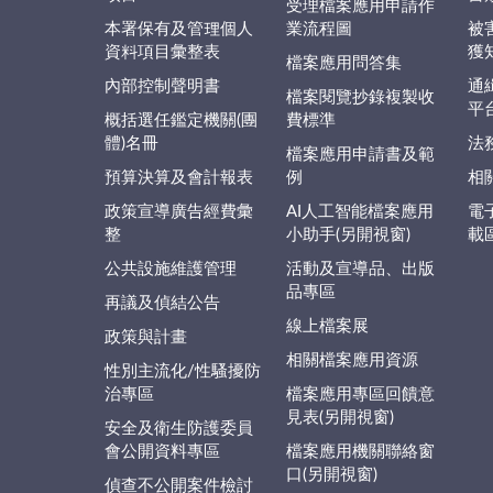
受理檔案應用申請作
本署保有及管理個人
業流程圖
被
資料項目彙整表
獲
檔案應用問答集
內部控制聲明書
通
檔案閱覽抄錄複製收
平
概括選任鑑定機關(團
費標準
體)名冊
法
檔案應用申請書及範
預算決算及會計報表
例
相
政策宣導廣告經費彙
AI人工智能檔案應用
電
整
小助手(另開視窗)
載
公共設施維護管理
活動及宣導品、出版
品專區
再議及偵結公告
線上檔案展
政策與計畫
相關檔案應用資源
性別主流化/性騷擾防
治專區
檔案應用專區回饋意
見表(另開視窗)
安全及衛生防護委員
會公開資料專區
檔案應用機關聯絡窗
口(另開視窗)
偵查不公開案件檢討