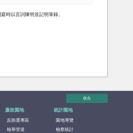
開庭時以言詞陳明並記明筆錄。
收合
廉政園地
統計園地
反賄選專區
園地導覽
檢舉管道
檢察統計