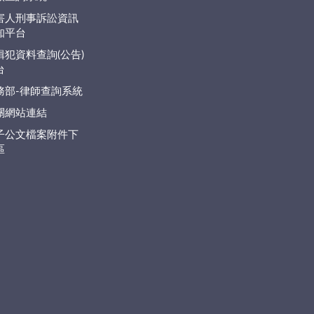
害人刑事訴訟資訊
知平台
緝犯資料查詢(公告)
台
務部-律師查詢系統
關網站連結
子公文檔案附件下
區