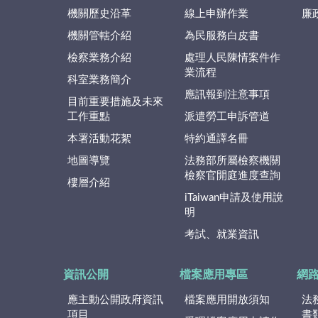
機關歷史沿革
線上申辦作業
廉
機關管轄介紹
為民服務白皮書
檢察業務介紹
處理人民陳情案件作
業流程
科室業務簡介
應訊報到注意事項
目前重要措施及未來
工作重點
派遣勞工申訴管道
本署活動花絮
特約通譯名冊
地圖導覽
法務部所屬檢察機關
檢察官開庭進度查詢
樓層介紹
iTaiwan申請及使用說
明
考試、就業資訊
資訊公開
檔案應用專區
網
應主動公開政府資訊
檔案應用開放須知
法
項目
書