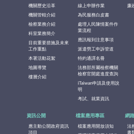
機關歷史沿革
線上申辦作業
廉
機關管轄介紹
為民服務白皮書
檢察業務介紹
處理人民陳情案件作
業流程
科室業務簡介
應訊報到注意事項
目前重要措施及未來
工作重點
派遣勞工申訴管道
本署活動花絮
特約通譯名冊
地圖導覽
法務部所屬檢察機關
檢察官開庭進度查詢
樓層介紹
iTaiwan申請及使用說
明
考試、就業資訊
資訊公開
檔案應用專區
網
應主動公開政府資訊
檔案應用開放須知
法
項目
書