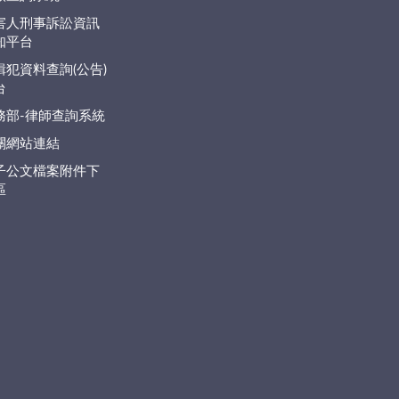
害人刑事訴訟資訊
知平台
緝犯資料查詢(公告)
台
務部-律師查詢系統
關網站連結
子公文檔案附件下
區