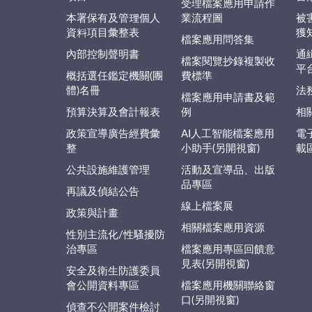
受理檔案應用申請作
本署保有及管理個人
業流程圖
被
資料項目彙整表
獲
檔案應用問答集
內部控制聲明書
通
檔案閱覽抄錄複製收
平
概括選任鑑定機關(團
費標準
體)名冊
法
檔案應用申請書及範
預算決算及會計報表
例
相
政策宣導廣告經費彙
AI人工智能檔案應用
電
整
小助手(另開視窗)
載
公共設施維護管理
活動及宣導品、出版
品專區
再議及偵結公告
線上檔案展
政策與計畫
相關檔案應用資源
性別主流化/性騷擾防
治專區
檔案應用專區回饋意
見表(另開視窗)
安全及衛生防護委員
會公開資料專區
檔案應用機關聯絡窗
口(另開視窗)
偵查不公開案件檢討