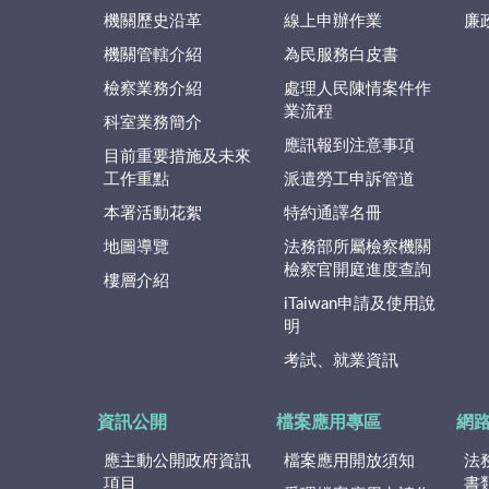
機關歷史沿革
線上申辦作業
廉
機關管轄介紹
為民服務白皮書
檢察業務介紹
處理人民陳情案件作
業流程
科室業務簡介
應訊報到注意事項
目前重要措施及未來
工作重點
派遣勞工申訴管道
本署活動花絮
特約通譯名冊
地圖導覽
法務部所屬檢察機關
檢察官開庭進度查詢
樓層介紹
iTaiwan申請及使用說
明
考試、就業資訊
資訊公開
檔案應用專區
網
應主動公開政府資訊
檔案應用開放須知
法
項目
書