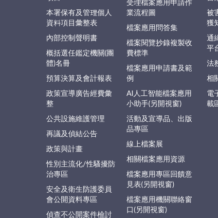
受理檔案應用申請作
本署保有及管理個人
業流程圖
被
資料項目彙整表
獲
檔案應用問答集
內部控制聲明書
通
檔案閱覽抄錄複製收
平
概括選任鑑定機關(團
費標準
體)名冊
法
檔案應用申請書及範
預算決算及會計報表
例
相
政策宣導廣告經費彙
AI人工智能檔案應用
電
整
小助手(另開視窗)
載
公共設施維護管理
活動及宣導品、出版
品專區
再議及偵結公告
線上檔案展
政策與計畫
相關檔案應用資源
性別主流化/性騷擾防
治專區
檔案應用專區回饋意
見表(另開視窗)
安全及衛生防護委員
會公開資料專區
檔案應用機關聯絡窗
口(另開視窗)
偵查不公開案件檢討