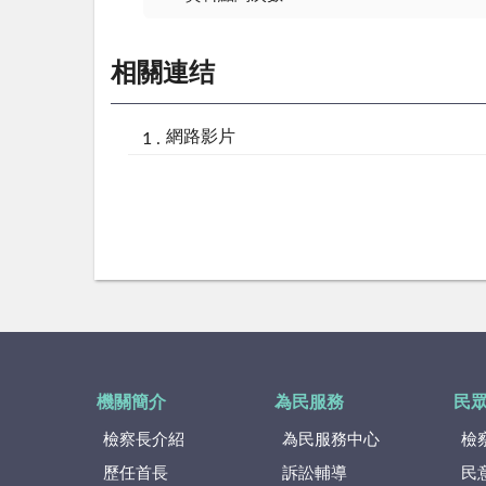
相關連结
網路影片
機關簡介
為民服務
民
檢察長介紹
為民服務中心
檢
歷任首長
訴訟輔導
民