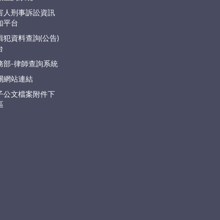
害人刑事訴訟資訊
知平台
緝犯資料查詢(公告)
台
務部-律師查詢系統
關網站連結
子公文檔案附件下
區