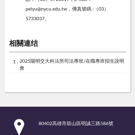
p
e
i
y
u
@
n
y
c
u
.
e
d
u
.
t
w
，
傳
真
號
碼
:
（
0
3
）
5
7
3
3
0
3
7
。
相關連结
2025陽明交大科法所司法專班/在職專班招生說明
會
:::
80402高雄市鼓山區明誠三路586號