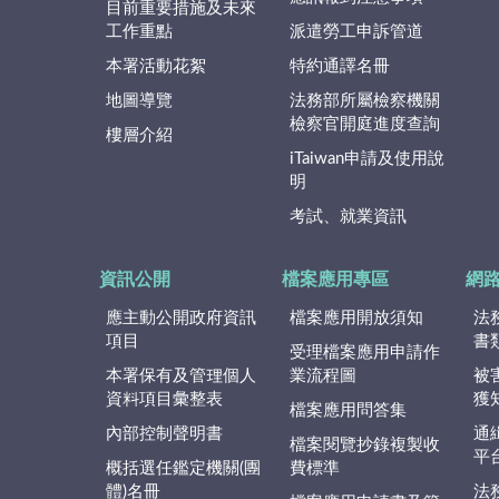
目前重要措施及未來
工作重點
派遣勞工申訴管道
本署活動花絮
特約通譯名冊
地圖導覽
法務部所屬檢察機關
檢察官開庭進度查詢
樓層介紹
iTaiwan申請及使用說
明
考試、就業資訊
資訊公開
檔案應用專區
網
應主動公開政府資訊
檔案應用開放須知
法
項目
書
受理檔案應用申請作
本署保有及管理個人
業流程圖
被
資料項目彙整表
獲
檔案應用問答集
內部控制聲明書
通
檔案閱覽抄錄複製收
平
概括選任鑑定機關(團
費標準
體)名冊
法