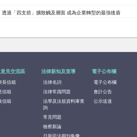
：透過「四支箭」擴散觸及層面 成為企業轉型的最強後盾
眾意見交流區
法律新知及宣導
電子公布欄
察長信箱
法律名詞
電子公布欄
意信箱
法律常識問題
會計公告
政信箱
法學及法規資料庫查
公示送達
詢
常見問題
檢察新論
日新司法期刊集彙