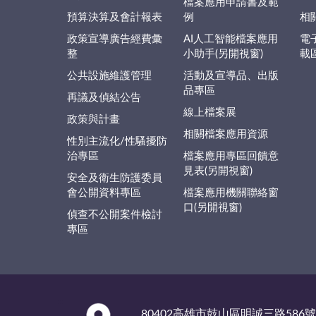
檔案應用申請書及範
預算決算及會計報表
例
相
政策宣導廣告經費彙
AI人工智能檔案應用
電
整
小助手(另開視窗)
載
公共設施維護管理
活動及宣導品、出版
品專區
再議及偵結公告
線上檔案展
政策與計畫
相關檔案應用資源
性別主流化/性騷擾防
治專區
檔案應用專區回饋意
見表(另開視窗)
安全及衛生防護委員
會公開資料專區
檔案應用機關聯絡窗
口(另開視窗)
偵查不公開案件檢討
專區
:::
80402高雄市鼓山區明誠三路586號