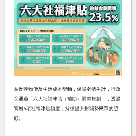
為
反
映
物
價
及
生
活
成
本
變
動
，
保
障
弱
勢
生
計
，
行
政
院
通
過
「
六
大
社
福
津
貼
（
補
助
）
調
整
規
劃
」
，
透
過
調
增
6
項
社
福
津
貼
額
度
，
持
續
提
升
對
弱
勢
民
眾
的
照
顧。