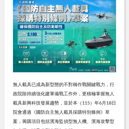
無
人
載
具
已
成
為
新
型
態
的
不
對
稱
作
戰
關
鍵
戰
力
，
行
政
院
除
持
續
強
化
建
軍
備
戰
工
作
外
，
更
積
極
掌
握
無
人
載
具
新
興
科
技
發
展
趨
勢
，
並
於
本
（
1
1
5
）
年
6
月
1
8
日
院
會
通
過
《
國
防
自
主
無
人
載
具
採
購
特
別
條
例
》
草
案
，
籌
購
項
目
包
括
濱
海
監
偵
型
無
人
機
、
濱
海
攻
擊
型