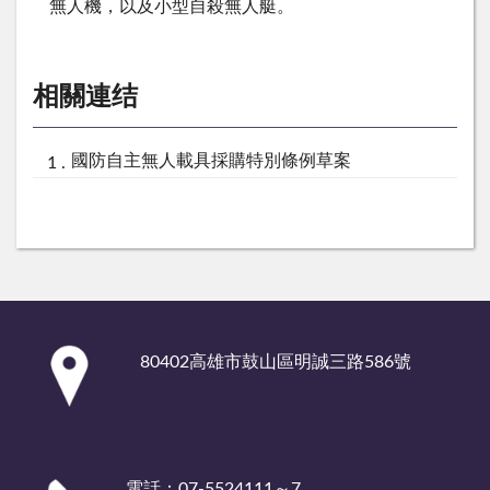
無
人
機
，
以
及
小
型
自
殺
無
人
艇
。
相關連结
國防自主無人載具採購特別條例草案
:::
80402高雄市鼓山區明誠三路586號
電話：07-5524111～7