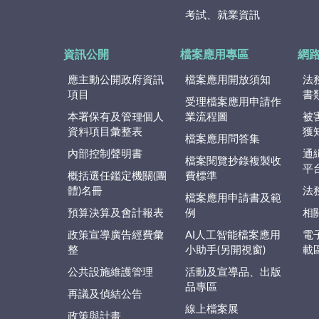
考試、就業資訊
資訊公開
檔案應用專區
網
應主動公開政府資訊
檔案應用開放須知
法
項目
書
受理檔案應用申請作
本署保有及管理個人
業流程圖
被
資料項目彙整表
獲
檔案應用問答集
內部控制聲明書
通
檔案閱覽抄錄複製收
平
概括選任鑑定機關(團
費標準
體)名冊
法
檔案應用申請書及範
預算決算及會計報表
例
相
政策宣導廣告經費彙
AI人工智能檔案應用
電
整
小助手(另開視窗)
載
公共設施維護管理
活動及宣導品、出版
品專區
再議及偵結公告
線上檔案展
政策與計畫