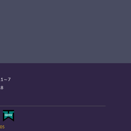
11～7
18
-05