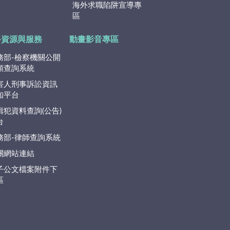
海外求職陷阱宣導專
區
路資源與服務
動畫影音專區
務部-檢察機關公開
類查詢系統
害人刑事訴訟資訊
知平台
緝犯資料查詢(公告)
台
務部-律師查詢系統
關網站連結
子公文檔案附件下
區