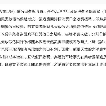
TV
業
…
等）依假日費率收費，是否合理？行政院消費者保護處（
颱風天放假為偶發狀況，業者應回歸原消費日之收費標準，即颱
，則依假日收費。若有業者認颱風天放假之消費需依假日收取較
TV
業等業者為因應平日與假日之離峰、尖峰消費人數，分別予
風天放假係因行政機關為因應天然災害可能或導致無法上班（課
，也與一般消費者所認知之假日有別，因此，颱風天放假之消費
等相關成本增加，宜依假日收費，亦應於平時事先在業者營業處
關，輔導業者遵循上開原則收費，若消費者發現業者有違反上述