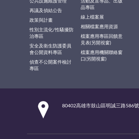
公共設施維護管理
活動及宣導品、出版
品專區
再議及偵結公告
線上檔案展
政策與計畫
相關檔案應用資源
性別主流化/性騷擾防
治專區
檔案應用專區回饋意
見表(另開視窗)
安全及衛生防護委員
會公開資料專區
檔案應用機關聯絡窗
口(另開視窗)
偵查不公開案件檢討
專區
:::
80402高雄市鼓山區明誠三路586號