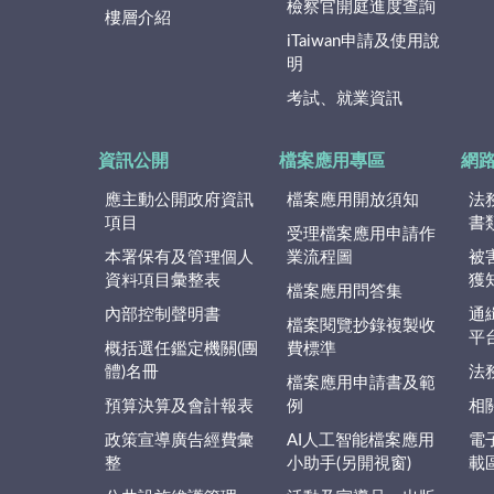
檢察官開庭進度查詢
樓層介紹
iTaiwan申請及使用說
明
考試、就業資訊
資訊公開
檔案應用專區
網
應主動公開政府資訊
檔案應用開放須知
法
項目
書
受理檔案應用申請作
本署保有及管理個人
業流程圖
被
資料項目彙整表
獲
檔案應用問答集
內部控制聲明書
通
檔案閱覽抄錄複製收
平
概括選任鑑定機關(團
費標準
體)名冊
法
檔案應用申請書及範
預算決算及會計報表
例
相
政策宣導廣告經費彙
AI人工智能檔案應用
電
整
小助手(另開視窗)
載