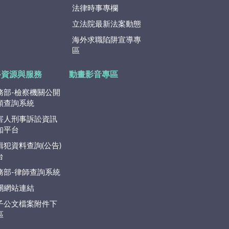
法律時事專欄
立法院最新法案動態
海外求職陷阱宣導專
區
路資源與服務
動畫影音專區
務部-檢察機關公開
類查詢系統
害人刑事訴訟資訊
知平台
緝犯資料查詢(公告)
台
務部-律師查詢系統
關網站連結
子公文檔案附件下
區