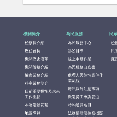
機關簡介
為民服務
民
檢察長介紹
為民服務中心
檢
歷任首長
訴訟輔導
民
機關歷史沿革
線上申辦作業
廉
機關管轄介紹
為民服務白皮書
檢察業務介紹
處理人民陳情案件作
業流程
科室業務簡介
應訊報到注意事項
目前重要措施及未來
工作重點
派遣勞工申訴管道
本署活動花絮
特約通譯名冊
地圖導覽
法務部所屬檢察機關