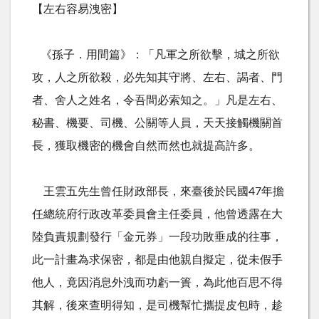
【左右容易洩密】
《孫子．用間篇》：「凡軍之所欲擊，城之所欲
攻，人之所欲殺，必先知其守將、左右、謁者、門
者、舍人之姓名，令吾間必索知之。」凡是左右、
秘書、機要、司機、公關等人員，天天接觸機關首
長，獲取機密的機會自然而然也就提高許多。
王雲五先生曾任財政部長，來臺後於民國
47
年擔
任總統府行政改革委員會主任委員，他曾透露在大
陸負責規劃發行「金元券」一段功敗垂成的往事，
此一計畫為求保密，都是由他親自擬定，從未假手
他人，竟因消息外洩而功虧一簣，為此他百思不得
其解，後來查明得知，是司機幫忙攜提皮包時，趁