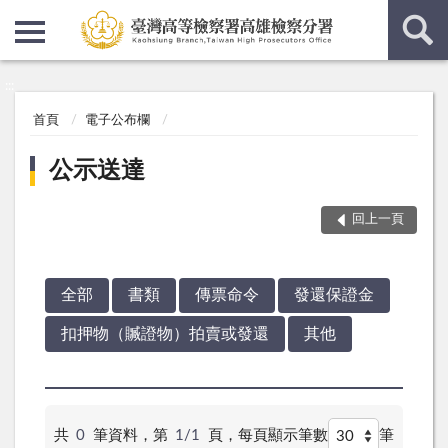
:::
:::
首頁
電子公布欄
公示送達
回上一頁
全部
書類
傳票命令
發還保證金
扣押物（贓證物）拍賣或發還
其他
共
0
筆資料，第
1/1
頁，
每頁顯示筆數
筆