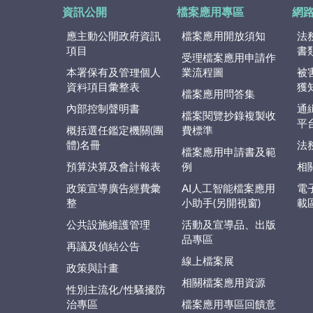
資訊公開
檔案應用專區
網
應主動公開政府資訊
檔案應用開放須知
法
項目
書
受理檔案應用申請作
本署保有及管理個人
業流程圖
被
資料項目彙整表
獲
檔案應用問答集
內部控制聲明書
通
檔案閱覽抄錄複製收
平
概括選任鑑定機關(團
費標準
體)名冊
法
檔案應用申請書及範
預算決算及會計報表
例
相
政策宣導廣告經費彙
AI人工智能檔案應用
電
整
小助手(另開視窗)
載
公共設施維護管理
活動及宣導品、出版
品專區
再議及偵結公告
線上檔案展
政策與計畫
相關檔案應用資源
性別主流化/性騷擾防
治專區
檔案應用專區回饋意