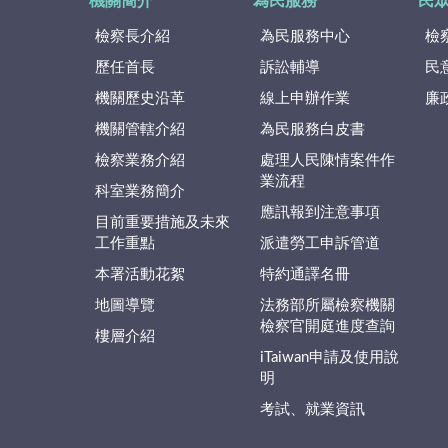
機關簡介
為民服務
民
檢察長介紹
為民服務中心
檢
歷任首長
訴訟輔導
民
機關歷史沿革
線上申辦作業
廉
機關管轄介紹
為民服務白皮書
檢察業務介紹
處理人民陳情案件作
業流程
科室業務簡介
應訊報到注意事項
目前重要措施及未來
工作重點
派遣勞工申訴管道
本署活動花絮
特約通譯名冊
地圖導覽
法務部所屬檢察機關
檢察官開庭進度查詢
樓層介紹
iTaiwan申請及使用說
明
考試、就業資訊