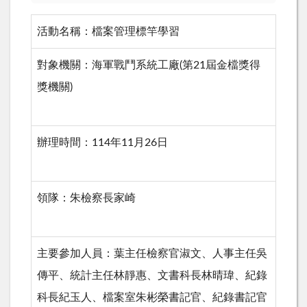
活動名稱：檔案管理標竿學習
對象機關：海軍戰鬥系統工廠
(
第
21
屆金檔獎得
獎機關
)
辦理時間：
114
年
11
月
26
日
領隊：朱檢察長家崎
主要參加人員：葉主任檢察官淑文、人事主任吳
傳平、統計主任林靜惠、文書科長林晴瑋、紀錄
科長紀玉人、檔案室朱彬榮書記官、紀錄書記官