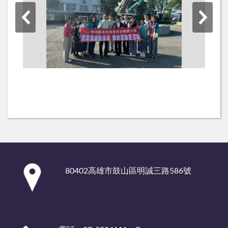
:::
80402高雄市鼓山區明誠三路586號