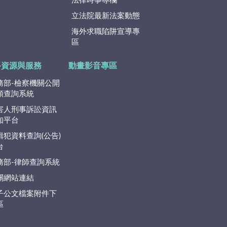
法律時事專欄
立法院最新法案動態
海外求職陷阱宣導專
區
路資源與服務
動畫影音專區
務部-檢察機關公開
類查詢系統
害人刑事訴訟資訊
知平台
緝犯資料查詢(公告)
台
務部-律師查詢系統
關網站連結
子公文檔案附件下
區