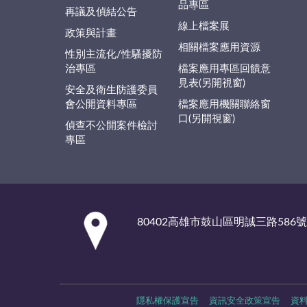
品專區
再議及偵結公告
線上檔案展
政策與計畫
相關檔案應用資源
性別主流化/性騷擾防
治專區
檔案應用專區回饋意
見表(另開視窗)
安全及衛生防護委員
會公開資料專區
檔案應用機關聯絡窗
口(另開視窗)
偵查不公開案件檢討
專區
:::
80402高雄市鼓山區明誠三路586號
隱私權保護宣告
資訊安全政策宣告
資