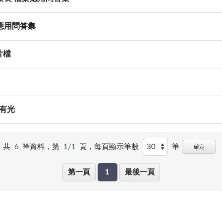
應用問答集
片檔
要有光
共
6
筆資料，第
1/1
頁，
每頁顯示筆數
筆
確定
第一頁
1
最後一頁