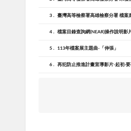
3
臺灣高等檢察署高雄檢察分署 檔案
4
檔案目錄查詢網(NEAR)操作說明影
5
113年檔案展主題曲-「伸張」
6
再犯防止推進計畫宣導影片-起初‧