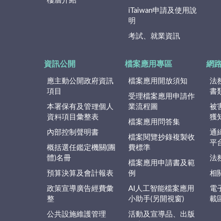
樓層介紹
iTaiwan申請及使用說
明
考試、就業資訊
資訊公開
檔案應用專區
網
應主動公開政府資訊
檔案應用開放須知
法
項目
書
受理檔案應用申請作
本署保有及管理個人
業流程圖
被
資料項目彙整表
獲
檔案應用問答集
內部控制聲明書
通
檔案閱覽抄錄複製收
平
概括選任鑑定機關(團
費標準
體)名冊
法
檔案應用申請書及範
預算決算及會計報表
例
相
政策宣導廣告經費彙
AI人工智能檔案應用
電
整
小助手(另開視窗)
載
公共設施維護管理
活動及宣導品、出版