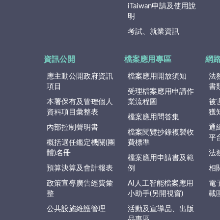
iTaiwan申請及使用說
明
考試、就業資訊
資訊公開
檔案應用專區
網
應主動公開政府資訊
檔案應用開放須知
法
項目
書
受理檔案應用申請作
本署保有及管理個人
業流程圖
被
資料項目彙整表
獲
檔案應用問答集
內部控制聲明書
通
檔案閱覽抄錄複製收
平
概括選任鑑定機關(團
費標準
體)名冊
法
檔案應用申請書及範
預算決算及會計報表
例
相
政策宣導廣告經費彙
AI人工智能檔案應用
電
整
小助手(另開視窗)
載
公共設施維護管理
活動及宣導品、出版
品專區