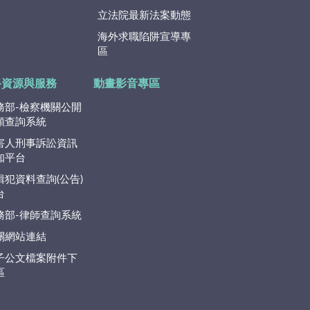
立法院最新法案動態
海外求職陷阱宣導專
區
路資源與服務
動畫影音專區
務部-檢察機關公開
類查詢系統
害人刑事訴訟資訊
知平台
緝犯資料查詢(公告)
台
務部-律師查詢系統
關網站連結
子公文檔案附件下
區