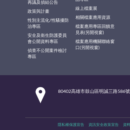
再議及偵結公告
線上檔案展
政策與計畫
相關檔案應用資源
性別主流化/性騷擾防
治專區
檔案應用專區回饋意
見表(另開視窗)
安全及衛生防護委員
會公開資料專區
檔案應用機關聯絡窗
口(另開視窗)
偵查不公開案件檢討
專區
:::
80402高雄市鼓山區明誠三路586號
隱私權保護宣告
資訊安全政策宣告
資