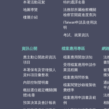
本署活動花絮
特約通譯名冊
地圖導覽
法務部所屬檢察機關
檢察官開庭進度查詢
樓層介紹
iTaiwan申請及使用說
明
考試、就業資訊
資訊公開
檔案應用專區
網
應主動公開政府資訊
檔案應用開放須知
法
項目
書
受理檔案應用申請作
本署保有及管理個人
業流程圖
被
資料項目彙整表
獲
檔案應用問答集
內部控制聲明書
通
檔案閱覽抄錄複製收
平
概括選任鑑定機關(團
費標準
體)名冊
法
檔案應用申請書及範
預算決算及會計報表
例
相