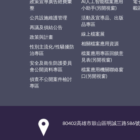
政策宣導廣告經費彙
AI人工智能檔案應用
電
整
小助手(另開視窗)
載
公共設施維護管理
活動及宣導品、出版
品專區
再議及偵結公告
線上檔案展
政策與計畫
相關檔案應用資源
性別主流化/性騷擾防
治專區
檔案應用專區回饋意
見表(另開視窗)
安全及衛生防護委員
會公開資料專區
檔案應用機關聯絡窗
口(另開視窗)
偵查不公開案件檢討
專區
:::
80402高雄市鼓山區明誠三路586號