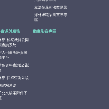
立法院最新法案動態
海外求職陷阱宣導專
區
路資源與服務
動畫影音專區
務部-檢察機關公開
類查詢系統
害人刑事訴訟資訊
知平台
緝犯資料查詢(公告)
台
務部-律師查詢系統
關網站連結
子公文檔案附件下
區