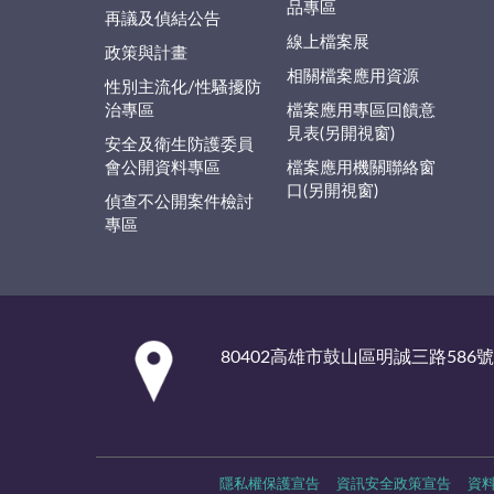
品專區
再議及偵結公告
線上檔案展
政策與計畫
相關檔案應用資源
性別主流化/性騷擾防
治專區
檔案應用專區回饋意
見表(另開視窗)
安全及衛生防護委員
會公開資料專區
檔案應用機關聯絡窗
口(另開視窗)
偵查不公開案件檢討
專區
:::
80402高雄市鼓山區明誠三路586號
隱私權保護宣告
資訊安全政策宣告
資