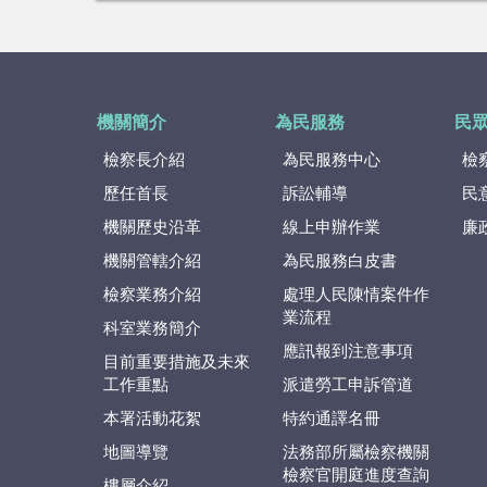
機關簡介
為民服務
民
檢察長介紹
為民服務中心
檢
歷任首長
訴訟輔導
民
機關歷史沿革
線上申辦作業
廉
機關管轄介紹
為民服務白皮書
檢察業務介紹
處理人民陳情案件作
業流程
科室業務簡介
應訊報到注意事項
目前重要措施及未來
工作重點
派遣勞工申訴管道
本署活動花絮
特約通譯名冊
地圖導覽
法務部所屬檢察機關
檢察官開庭進度查詢
樓層介紹