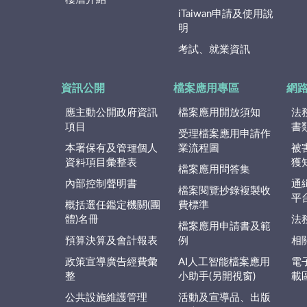
iTaiwan申請及使用說
明
考試、就業資訊
資訊公開
檔案應用專區
網
應主動公開政府資訊
檔案應用開放須知
法
項目
書
受理檔案應用申請作
本署保有及管理個人
業流程圖
被
資料項目彙整表
獲
檔案應用問答集
內部控制聲明書
通
檔案閱覽抄錄複製收
平
概括選任鑑定機關(團
費標準
體)名冊
法
檔案應用申請書及範
預算決算及會計報表
例
相
政策宣導廣告經費彙
AI人工智能檔案應用
電
整
小助手(另開視窗)
載
公共設施維護管理
活動及宣導品、出版