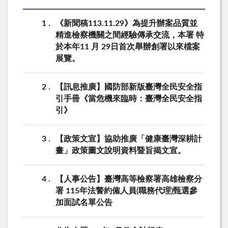
1
《新聞稿113.11.29》為提升辦案品質並
精進檢察機關之間經驗傳承交流，本署 特
於本年11 月 29日首次舉辦創署以來檔案
展覽。
2
【訊息推廣】國防部新版臺灣全民安全指
引手冊《當危機來臨時：臺灣全民安全指
引》
3
【政策文宣】協助推廣「健康臺灣深耕計
畫」政策圖文說明資料暨旨揭文宣。
4
【人事公告】臺灣高等檢察署高雄檢察分
署 115年法警約僱人員(職務代理)甄選參
加面試名單公告