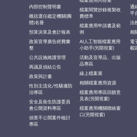
檔案應用問答集
內部控制聲明書
通
檔案閱覽抄錄複製收
平
概括選任鑑定機關(團
費標準
體)名冊
法
檔案應用申請書及範
預算決算及會計報表
例
相
政策宣導廣告經費彙
AI人工智能檔案應用
電
整
小助手(另開視窗)
載
公共設施維護管理
活動及宣導品、出版
品專區
再議及偵結公告
線上檔案展
政策與計畫
相關檔案應用資源
性別主流化/性騷擾防
治專區
檔案應用專區回饋意
見表(另開視窗)
安全及衛生防護委員
會公開資料專區
檔案應用機關聯絡窗
口(另開視窗)
偵查不公開案件檢討
專區