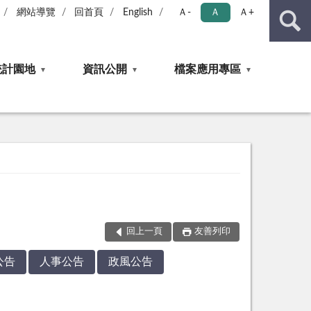
網站導覽
回首頁
English
Ａ-
Ａ
Ａ+
統計園地
資訊公開
檔案應用專區
回上一頁
友善列印
公告
人事公告
政風公告