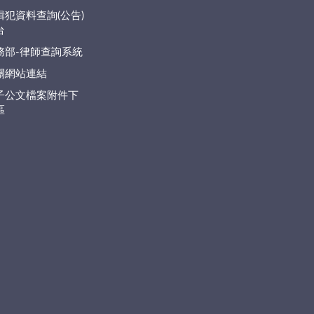
緝犯資料查詢(公告)
台
務部-律師查詢系統
關網站連結
子公文檔案附件下
區