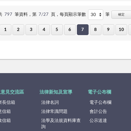
共
797
筆資料，第
7/27
頁，
每頁顯示筆數
筆
確定
1
2
3
4
5
6
7
8
9
10
眾意見交流區
法律新知及宣導
電子公布欄
察長信箱
法律名詞
電子公布欄
意信箱
法律常識問題
會計公告
政信箱
法學及法規資料庫查
公示送達
詢