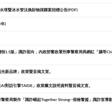
水塔暨冰水管汰換財物採購案招標公告(PDF)
年)
1.5版」識詐面向，內政部警政署刑事警察局與網紅「腦哥Chi
觀光新品牌」政策暨旨揭文宣。
I對話引擎TAIDE」政策圖文說明資料暨旨揭文宣。
局製作「識詐崛起Together Strong─假檢警篇」識詐宣導