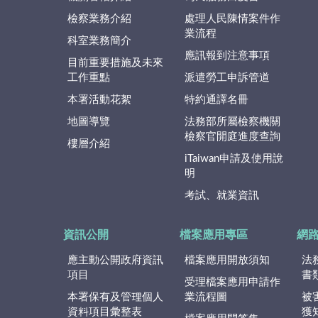
檢察業務介紹
處理人民陳情案件作
業流程
科室業務簡介
應訊報到注意事項
目前重要措施及未來
工作重點
派遣勞工申訴管道
本署活動花絮
特約通譯名冊
地圖導覽
法務部所屬檢察機關
檢察官開庭進度查詢
樓層介紹
iTaiwan申請及使用說
明
考試、就業資訊
資訊公開
檔案應用專區
網
應主動公開政府資訊
檔案應用開放須知
法
項目
書
受理檔案應用申請作
本署保有及管理個人
業流程圖
被
資料項目彙整表
獲