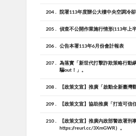
204
院署113年度辦公大樓中央空調冷卻
205
偵查不公開作業施行情形(113年上半
206
公告本署113年6月份會計報表
207
為落實「新世代打擊詐欺策略行動綱領
騙out！」。
208
【政策文宣】推廣「啟動全新臺灣
209
【政策文宣】協助推廣「打造可信任A
210
【政策文宣】推廣內政部警政署刑事警察
https://reurl.cc/3XmGWR）。